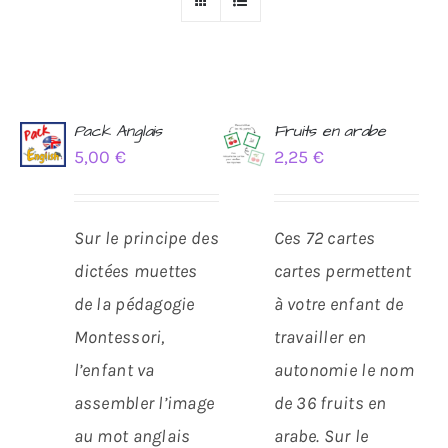
Pack Anglais
Fruits en arabe
5,00
€
2,25
€
AJOUTER
AJOUTER
AU
AU
PANIER
PANIER
/
/
Sur le principe des
Ces 72 cartes
DÉTAILS
DÉTAILS
dictées muettes
cartes permettent
de la pédagogie
à votre enfant de
Montessori,
travailler en
l’enfant va
autonomie le nom
assembler l’image
de 36 fruits en
au mot anglais
arabe.
Sur le