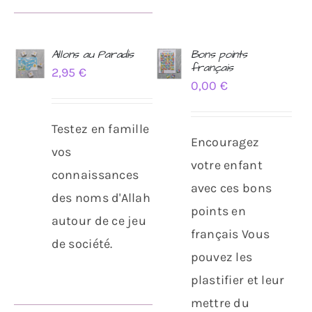
Allons au Paradis
Bons points
français
2,95
€
AJOUTER
AJOUTER
0,00
€
AU
AU
PANIER
PANIER
/
/
Testez en famille
DÉTAILS
DÉTAILS
Encouragez
vos
votre enfant
connaissances
avec ces bons
des noms d'Allah
points en
autour de ce jeu
français Vous
de société.
pouvez les
plastifier et leur
mettre du