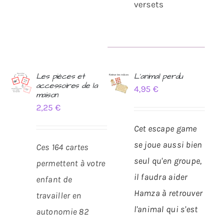
versets
Les pièces et
L’animal perdu
accessoires de la
4,95
€
AJOUTER
AJOUTER
maison
AU
AU
2,25
€
PANIER
PANIER
/
/
Cet escape game
DÉTAILS
DÉTAILS
se joue aussi bien
Ces 164 cartes
seul qu'en groupe,
permettent à votre
il faudra aider
enfant de
Hamza à retrouver
travailler en
l'animal qui s'est
autonomie 82