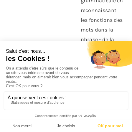
grammaticale en
reconnaissant
les fonctions des
mots dans la
phrase - de la
conjugaisons
présent, futur,
imparfait, passé
simple, passé
composé, plus
que parfait - de
l'accord du
participe passé