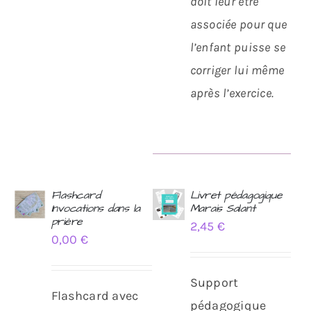
doit leur être
associée pour que
l’enfant puisse se
corriger lui même
après l’exercice.
Flashcard
Livret pédagogique
Invocations dans la
Marais Salant
AJOUTER
AJOUTER
prière
2,45
€
AU
AU
0,00
€
PANIER
PANIER
/
/
DÉTAILS
DÉTAILS
Support
Flashcard avec
pédagogique