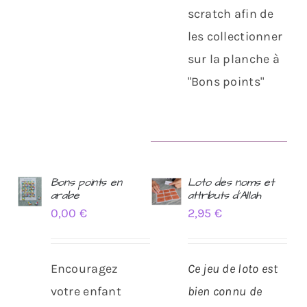
scratch afin de
les collectionner
sur la planche à
"Bons points"
Bons points en
Loto des noms et
arabe
attributs d’Allah
AJOUTER
AJOUTER
0,00
€
2,95
€
AU
AU
PANIER
PANIER
/
/
DÉTAILS
DÉTAILS
Encouragez
Ce jeu de loto est
votre enfant
bien connu de