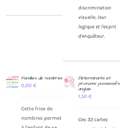
discrimination
visuelle, leur
logique et l'esprit
d'enquêteur.
Familles de nombres
Déterminants et
pronoms possessifs
0,00
€
AJOUTER
AJOUTER
anglais
AU
AU
1,50
€
PANIER
PANIER
/
/
Cette frise de
DÉTAILS
DÉTAILS
nombres permet
Ces 32 cartes
à l'enfant de se