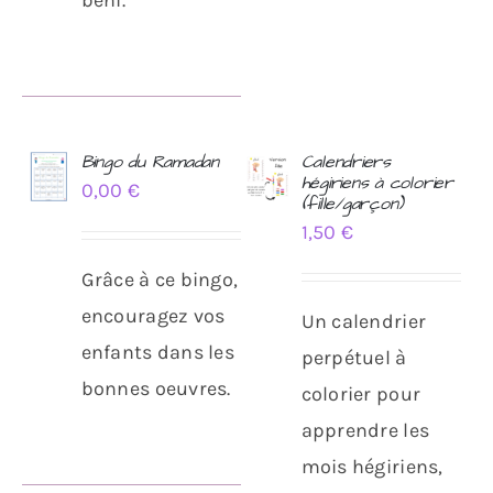
Bingo du Ramadan
Calendriers
hégiriens à colorier
0,00
€
AJOUTER
AJOUTER
(fille/garçon)
AU
AU
1,50
€
PANIER
PANIER
/
/
Grâce à ce bingo,
DÉTAILS
DÉTAILS
encouragez vos
Un calendrier
enfants dans les
perpétuel à
bonnes oeuvres.
colorier pour
apprendre les
mois hégiriens,