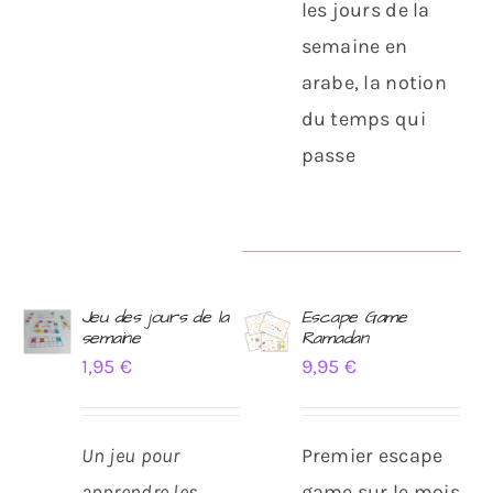
les jours de la
semaine en
arabe, la notion
du temps qui
passe
Jeu des jours de la
Escape Game
semaine
Ramadan
AJOUTER
AJOUTER
1,95
€
9,95
€
AU
AU
PANIER
PANIER
/
/
DÉTAILS
DÉTAILS
Un jeu pour
Premier escape
apprendre les
game sur le mois