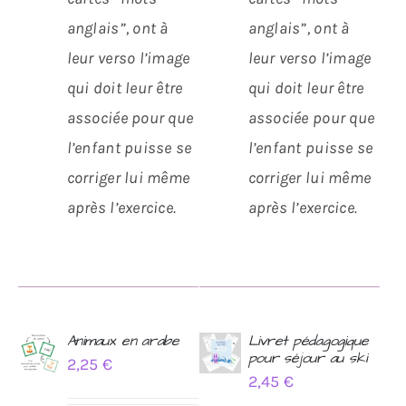
anglais”, ont à
anglais”, ont à
leur verso l’image
leur verso l’image
qui doit leur être
qui doit leur être
associée pour que
associée pour que
l’enfant puisse se
l’enfant puisse se
corriger lui même
corriger lui même
après l’exercice.
après l’exercice.
Animaux en arabe
Livret pédagogique
pour séjour au ski
2,25
€
AJOUTER
AJOUTER
2,45
€
AU
AU
PANIER
PANIER