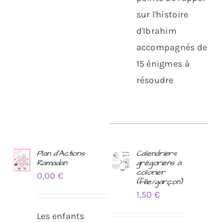
sur l'histoire
d'Ibrahim
accompagnés de
15 énigmes à
résoudre
Plan d’Actions
Calendriers
Ramadan
grégoriens à
AJOUTER
AJOUTER
colorier
0,00
€
AU
AU
(fille/garçon)
PANIER
PANIER
1,50
€
/
/
DÉTAILS
DÉTAILS
Les enfants