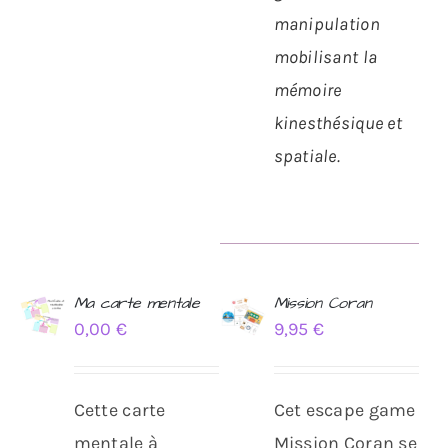
manipulation
mobilisant la
mémoire
kinesthésique et
spatiale.
Ma carte mentale
Mission Coran
0,00
€
9,95
€
AJOUTER
Note
5.00
AJOUTER
sur 5
AU
AU
PANIER
PANIER
/
/
Cette carte
Cet escape game
DÉTAILS
DÉTAILS
mentale à
Mission Coran se