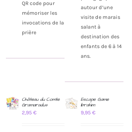
QR code pour
autour d’une
mémoriser les
visite de marais
invocations de la
salant à
prière
destination des
enfants de 6 à 14
ans.
Château du Comte
Escape Game
Gramaradus
Ibrahim
AJOUTER
AJOUTER
2,95
€
9,95
€
AU
AU
PANIER
PANIER
/
/
DÉTAILS
DÉTAILS