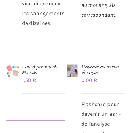
visualise mieux
au mot anglais
les changements
correspondant.
de dizaines.
Les 8 portes du
Flashcards mémo
Paradis
français
AJOUTER
AJOUTER
1,50
€
0,00
€
AU
AU
PANIER
PANIER
/
/
DÉTAILS
DÉTAILS
Flashcard pour
devenir un as : -
de l'analyse