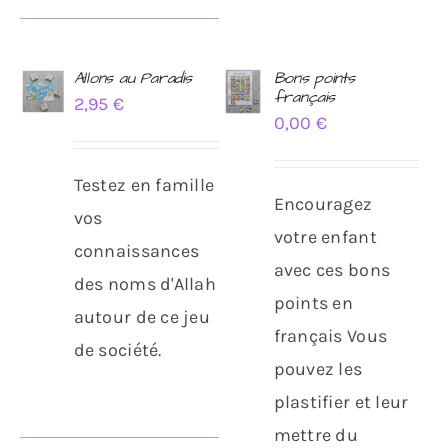
Allons au Paradis
Bons points
français
2,95
€
AJOUTER
AJOUTER
0,00
€
AU
AU
PANIER
PANIER
/
/
Testez en famille
DÉTAILS
DÉTAILS
Encouragez
vos
votre enfant
connaissances
avec ces bons
des noms d'Allah
points en
autour de ce jeu
français Vous
de société.
pouvez les
plastifier et leur
mettre du