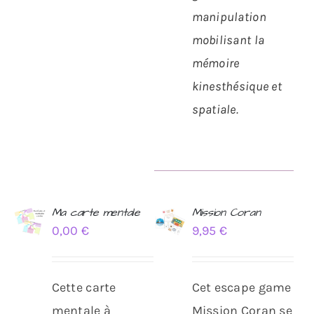
manipulation
mobilisant la
mémoire
kinesthésique et
spatiale.
Ma carte mentale
Mission Coran
0,00
€
9,95
€
AJOUTER
Note
5.00
AJOUTER
sur 5
AU
AU
PANIER
PANIER
/
/
Cette carte
Cet escape game
DÉTAILS
DÉTAILS
mentale à
Mission Coran se