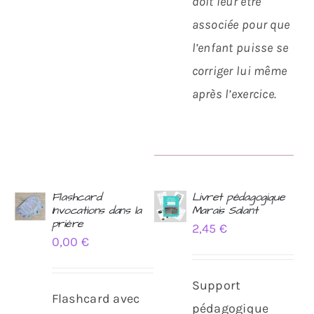
doit leur être
associée pour que
l’enfant puisse se
corriger lui même
après l’exercice.
Flashcard
Livret pédagogique
Invocations dans la
Marais Salant
AJOUTER
AJOUTER
prière
2,45
€
AU
AU
0,00
€
PANIER
PANIER
/
/
DÉTAILS
DÉTAILS
Support
Flashcard avec
pédagogique