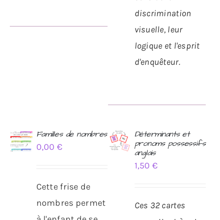
discrimination
visuelle, leur
logique et l'esprit
d'enquêteur.
Familles de nombres
Déterminants et
pronoms possessifs
0,00
€
AJOUTER
AJOUTER
anglais
AU
AU
1,50
€
PANIER
PANIER
/
/
Cette frise de
DÉTAILS
DÉTAILS
nombres permet
Ces 32 cartes
à l'enfant de se