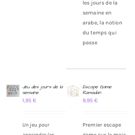
les jours de la
semaine en
arabe, la notion
du temps qui
passe
Jeu des jours de la
Escape Game
semaine
Ramadan
AJOUTER
AJOUTER
1,95
€
9,95
€
AU
AU
PANIER
PANIER
/
/
DÉTAILS
DÉTAILS
Un jeu pour
Premier escape
apprendre les
game sur le mois