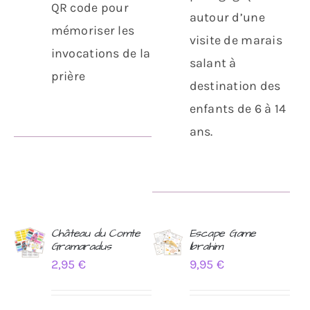
QR code pour
autour d’une
mémoriser les
visite de marais
invocations de la
salant à
prière
destination des
enfants de 6 à 14
ans.
Château du Comte
Escape Game
Gramaradus
Ibrahim
AJOUTER
AJOUTER
2,95
€
9,95
€
AU
AU
PANIER
PANIER
/
/
DÉTAILS
DÉTAILS