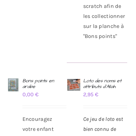
scratch afin de
les collectionner
sur la planche à
"Bons points"
Bons points en
Loto des noms et
arabe
attributs d’Allah
AJOUTER
AJOUTER
0,00
€
2,95
€
AU
AU
PANIER
PANIER
/
/
DÉTAILS
DÉTAILS
Encouragez
Ce jeu de loto est
votre enfant
bien connu de