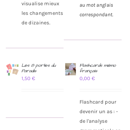
visualise mieux
au mot anglais
les changements
correspondant.
de dizaines.
Les 8 portes du
Flashcards mémo
Paradis
français
AJOUTER
AJOUTER
1,50
€
0,00
€
AU
AU
PANIER
PANIER
/
/
DÉTAILS
DÉTAILS
Flashcard pour
devenir un as : -
de l'analyse