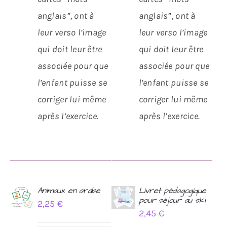
anglais”, ont à
anglais”, ont à
leur verso l’image
leur verso l’image
qui doit leur être
qui doit leur être
associée pour que
associée pour que
l’enfant puisse se
l’enfant puisse se
corriger lui même
corriger lui même
après l’exercice.
après l’exercice.
Animaux en arabe
Livret pédagogique
pour séjour au ski
2,25
€
AJOUTER
AJOUTER
2,45
€
AU
AU
PANIER
PANIER