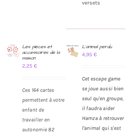
versets
Les pièces et
L’animal perdu
accessoires de la
4,95
€
AJOUTER
AJOUTER
maison
AU
AU
2,25
€
PANIER
PANIER
/
/
Cet escape game
DÉTAILS
DÉTAILS
se joue aussi bien
Ces 164 cartes
seul qu'en groupe,
permettent à votre
il faudra aider
enfant de
Hamza à retrouver
travailler en
l'animal qui s'est
autonomie 82