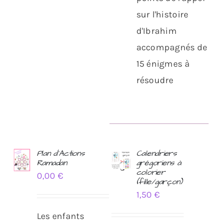
sur l'histoire
d'Ibrahim
accompagnés de
15 énigmes à
résoudre
Plan d’Actions
Calendriers
Ramadan
grégoriens à
AJOUTER
AJOUTER
colorier
0,00
€
AU
AU
(fille/garçon)
PANIER
PANIER
1,50
€
/
/
DÉTAILS
DÉTAILS
Les enfants