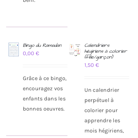
Bingo du Ramadan
Calendriers
hégiriens à colorier
0,00
€
AJOUTER
AJOUTER
(fille/garçon)
AU
AU
1,50
€
PANIER
PANIER
/
/
Grâce à ce bingo,
DÉTAILS
DÉTAILS
encouragez vos
Un calendrier
enfants dans les
perpétuel à
bonnes oeuvres.
colorier pour
apprendre les
mois hégiriens,