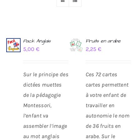
Pack Anglais
Fruits en arabe
5,00
€
2,25
€
AJOUTER
AJOUTER
AU
AU
PANIER
PANIER
/
/
Sur le principe des
Ces 72 cartes
DÉTAILS
DÉTAILS
dictées muettes
cartes permettent
de la pédagogie
à votre enfant de
Montessori,
travailler en
l’enfant va
autonomie le nom
assembler l’image
de 36 fruits en
au mot anglais
arabe.
Sur le