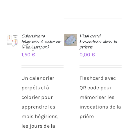
Calendriers
Flashcard
hégiriens à colorier
Invocations dans la
AJOUTER
AJOUTER
(fille/garçon)
prière
AU
AU
1,50
€
0,00
€
PANIER
PANIER
/
/
DÉTAILS
DÉTAILS
Un calendrier
Flashcard avec
perpétuel à
QR code pour
colorier pour
mémoriser les
apprendre les
invocations de la
mois hégiriens,
prière
les jours de la