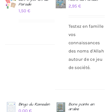
Paradis
2,95
€
AJOUTER
AJOUTER
1,50
€
AU
AU
PANIER
PANIER
/
/
Testez en famille
DÉTAILS
DÉTAILS
vos
connaissances
des noms d'Allah
autour de ce jeu
de société.
Bingo du Ramadan
Bons points en
arabe
0,00
€
AJOUTER
AJOUTER