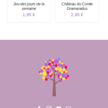
Jeu des jours de la
Château du Comte
semaine
Gramaradus
1,95
€
2,95
€
AJOUTER AU PANIER
AJOUTER AU PANIER
/
/
DÉTAILS
DÉTAILS