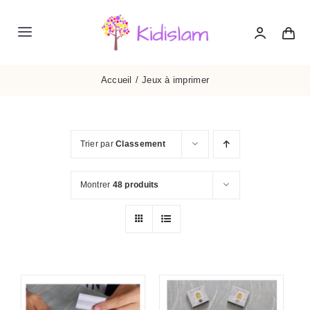
Passer
au
Navigation
contenu
à
ACCUEIL
bascule
Accueil
Jeux à imprimer
SUPPORTS PÉDAGOGIQUES
Trier par
Classement
SUPPORTS LUDIQUES
Montrer
48 produits
INFOS