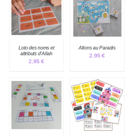
Loto des noms et
Allons au Paradis
attributs d’Allah
2,95
€
2,95
€
AJOUTER AU PANIER
AJOUTER AU PANIER
/
/
DÉTAILS
DÉTAILS